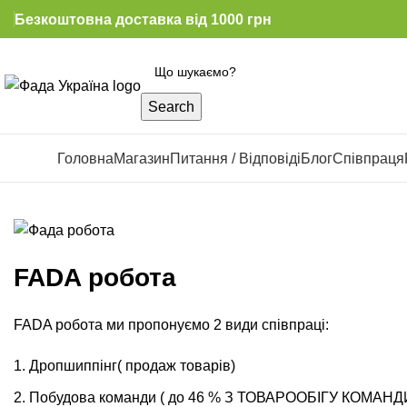
Безкоштовна доставка від 1000 грн
Search
Каталог
Головна
Магазин
Питання / Відповіді
Блог
Співпраця
FADA робота
FADA робота
ми пропонуємо 2 види співпраці:
Дропшиппінг( продаж товарів)
Побудова команди ( до 46 % З ТОВАРООБІГУ КОМАНД